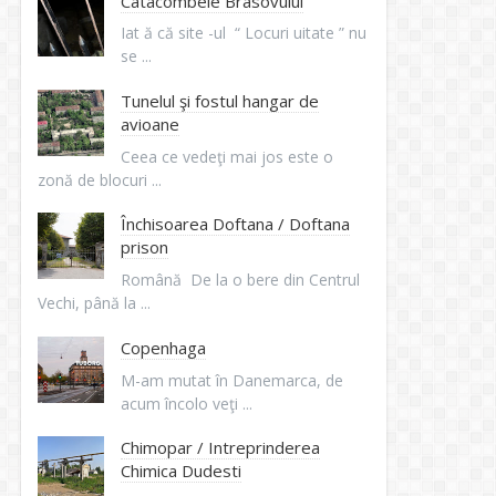
Catacombele Brasovului
Iat ă că site -ul “ Locuri uitate ” nu
se ...
Tunelul şi fostul hangar de
avioane
Ceea ce vedeţi mai jos este o
zonă de blocuri ...
Închisoarea Doftana / Doftana
prison
Română De la o bere din Centrul
Vechi, până la ...
Copenhaga
M-am mutat în Danemarca, de
acum încolo veţi ...
Chimopar / Intreprinderea
Chimica Dudesti