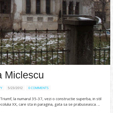
 Miclescu
PY
5/23/2012
0 COMMENTS
iumf, la numarul 35-37, vezi o constructie superba, in stil
olului XX, care sta in paragina, gata sa se prabuseasca. ...