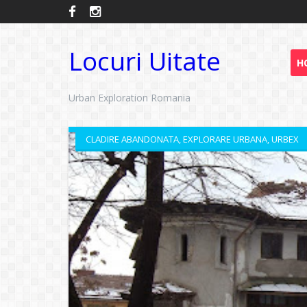
Locuri Uitate
H
Urban Exploration Romania
CLADIRE ABANDONATA
,
EXPLORARE URBANA
,
URBEX