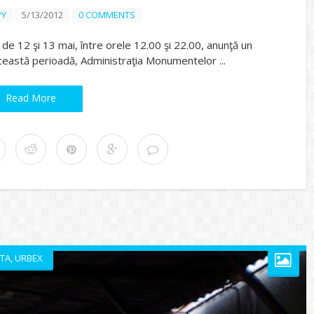
PY
5/13/2012
0 COMMENTS
le de 12 şi 13 mai, între orele 12.00 şi 22.00, anunţă un
această perioadă, Administraţia Monumentelor ...
Read More
TA
,
URBEX