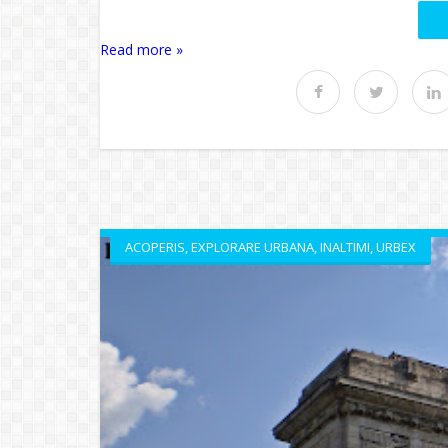
Read more »
ACOPERIS
,
EXPLORARE URBANA
,
INALTIMI
,
URBEX