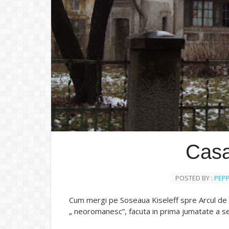
Casa
POSTED BY :
PEP
Cum mergi pe Soseaua Kiseleff spre Arcul de Tr
„ neoromanesc”, facuta in prima jumatate a sec