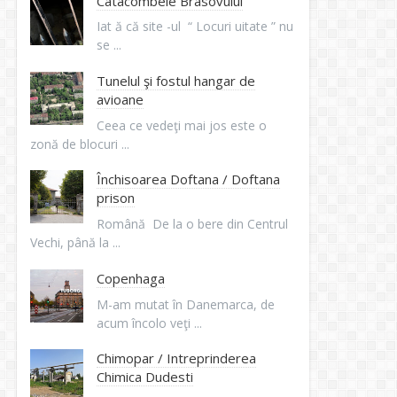
Catacombele Brasovului
Iat ă că site -ul “ Locuri uitate ” nu
se ...
Tunelul şi fostul hangar de
avioane
Ceea ce vedeţi mai jos este o
zonă de blocuri ...
Închisoarea Doftana / Doftana
prison
Română De la o bere din Centrul
Vechi, până la ...
Copenhaga
M-am mutat în Danemarca, de
acum încolo veţi ...
Chimopar / Intreprinderea
Chimica Dudesti