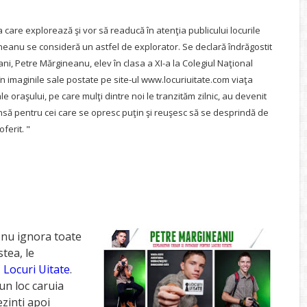
a care explorează şi vor să
readucă în atenţia publicului locurile
ineanu se consideră un astfel de explorator. Se declară îndrăgostit
ni, Petre Mărgineanu, elev în clasa a XI-a la Colegiul Naţional
 imaginile sale postate pe site-ul www.locuriuitate.com viaţa
 oraşului, pe care mulţi dintre noi le tranzităm zilnic, au devenit
nsă pentru cei care se opresc puţin şi reuşesc să se desprindă de
ferit. "
i nu ignora toate
stea, le
,
Locuri Uitate
.
un loc caruia
ezinti apoi