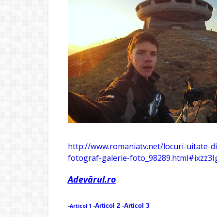
http://www.romaniatv.net/locuri-uitate-d
fotograf-galerie-foto_98289.html#ixzz3
Adevărul.ro
Articol 2
-
Articol 3
-
Articol 1
-