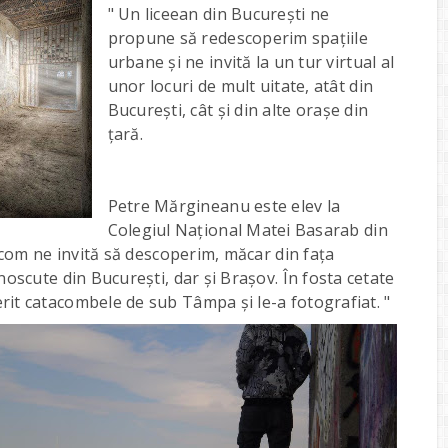
" Un liceean din București ne
propune să redescoperim spațiile
urbane și ne invită la un tur virtual al
unor locuri de mult uitate, atât din
București, cât și din alte orașe din
țară.
Petre Mărgineanu este elev la
Colegiul Național Matei Basarab din
e.com ne invită să descoperim, măcar din fața
noscute din București, dar și Brașov. În fosta cetate
rit catacombele de sub Tâmpa și le-a fotografiat. "