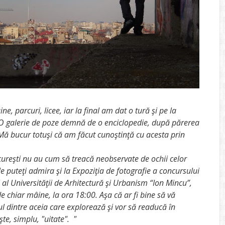
ne, parcuri, licee, iar la final am dat o tură şi pe la
 O galerie de poze demnă de o enciclopedie, după părerea
ă bucur totuşi că am făcut cunoştinţă cu acesta prin
ureşti nu au cum să treacă neobservate de ochii celor
le puteţi admira şi la Expoziţia de fotografie a concursului
l al Universităţii de Arhitectură şi Urbanism “Ion Mincu”,
e chiar mâine, la ora 18:00. Aşa că ar fi bine să vă
 dintre aceia care explorează şi vor să readucă în
şte, simplu, "uitate". "