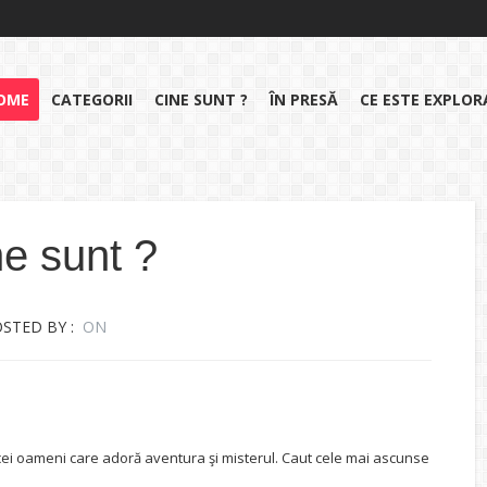
OME
CATEGORII
CINE SUNT ?
ÎN PRESĂ
CE ESTE EXPLO
e sunt ?
STED BY :
ON
ei oameni care adoră aventura şi misterul.
Caut cele mai ascunse