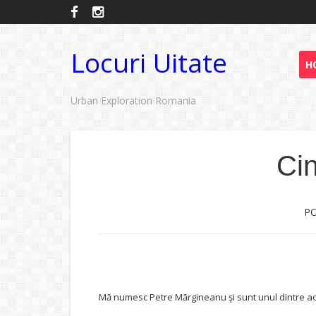
Locuri Uitate
H
Urban Exploration Romania
Cin
PO
Mă numesc Petre Mărgineanu şi sunt unul dintre ac