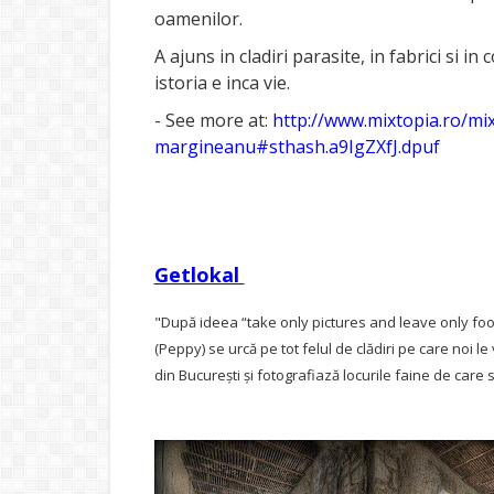
oamenilor.
A ajuns in cladiri parasite, in fabrici si in 
istoria e inca vie.
- See more at:
http://www.mixtopia.ro/mix
margineanu#sthash.a9IgZXfJ.dpuf
Getlokal
"După ideea “take only pictures and leave only foo
(Peppy) se urcă pe tot felul de clădiri pe care noi le
din București și fotografiază locurile faine de care 