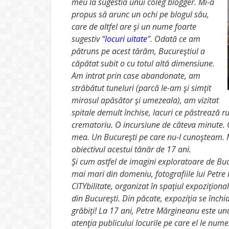
meu la sugestia unui coleg blogger. Mi-a
propus să arunc un ochi pe blogul său,
care de altfel are şi un nume foarte
sugestiv “
locuri uitate
”. Odată ce am
pătruns pe acest tărâm, Bucureştiul a
căpătat subit o cu totul altă dimensiune.
Am intrat prin case abandonate, am
străbătut tuneluri (parcă le-am şi simţit
mirosul apăsător şi umezeala), am vizitat
spitale demult închise, lacuri ce păstrează rui
crematoriu. O incursiune de câteva minute.
mea. Un Bucureşti pe care nu-l cunoşteam. M
obiectivul acestui tânăr de 17 ani.
Şi cum astfel de imagini exploratoare de Buc
mai mari din domeniu, fotografiile lui Petre 
CITYbilitate, organizat în spaţiul expoziţiona
din Bucureşti. Din păcate, expoziţia se închid
grăbiţi!
La 17 ani, Petre Mărgineanu este unul
atenţia publicului locurile pe care el le nume