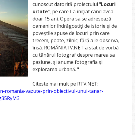
cunoscut datorită proiectului "
Locuri
uitate
", pe care l-a iniţiat când avea
doar 15 ani. Opera sa se adresează
oamenilor îndrăgostiţi de istorie şi de
poveştile spuse de locuri prin care
trecem, poate, zilnic, fără a le observa,
însă. ROMÂNIATV.NET a stat de vorbă
cu tânărul fotograf despre marea sa
pasiune, şi anume fotografia şi
explorarea urbană. "
Citeste mai mult pe RTV.NET:
in-romania-vazute-prin-obiectivul-unui-tanar-
Ig35RyM3