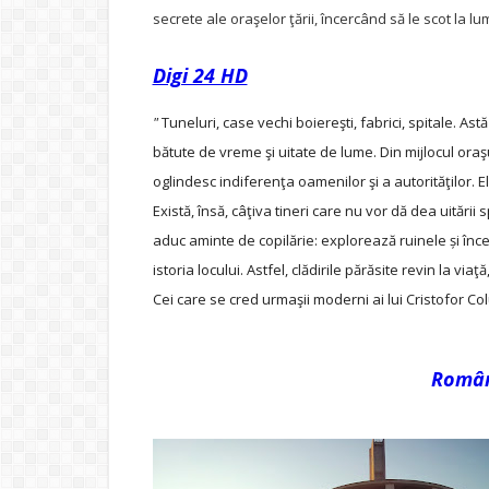
secrete ale oraşelor ţării, încercând să le scot la lu
Digi 24 HD
"
Tuneluri, case vechi boiereşti, fabrici, spitale. Astă
bătute de vreme şi uitate de lume. Din mijlocul oraş
oglindesc indiferenţa oamenilor şi a autorităţilor. El
Există, însă, câţiva tineri care nu vor dă dea uitării 
aduc aminte de copilărie: explorează ruinele și înce
istoria locului. Astfel, clădirile părăsite revin la v
Cei care se cred urmaşii moderni ai lui Cristofor Co
Român