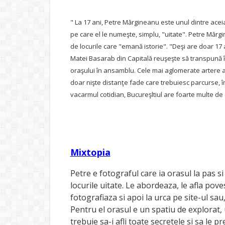
" La 17 ani, Petre Mărgineanu este unul dintre acei
pe care el le numeşte, simplu, "uitate". Petre Mărg
de locurile care "emană istorie".
"Deşi are doar 17 a
Matei Basarab din Capitală reuşeşte să transpună în
oraşului în ansamblu. Cele mai aglomerate artere ale
doar nişte distanţe fade care trebuiesc parcurse, î
vacarmul cotidian, Bucureşltiul are foarte multe de o
Mixtopia
Petre e fotograful care ia orasul la pas s
locurile uitate. Le abordeaza, le afla pove
fotografiaza si apoi la urca pe site-ul sau
Pentru el orasul e un spatiu de explorat, 
trebuie sa-i afli toate secretele si sa le pr