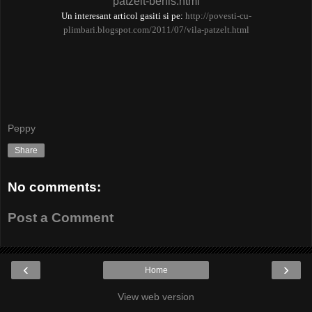
patzelt-benis.html
Un interesant articol gasiti si pe:
http://povesti-cu-
plimbari.blogspot.com/2011/07/vila-patzelt.html
Peppy
Share
No comments:
Post a Comment
‹
›
Home
View web version