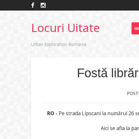
Locuri Uitate
H
Urban Exploration Romania
Fostă libră
POST
RO -
Pe strada Lipscani la numărul 26 se
Aici se afla la p