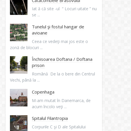
Catacombele Brasovului
Iat ă că site -ul “ Locuri uitate ” nu
se ...
Tunelul şi fostul hangar de
avioane
Ceea ce vedeţi mai jos este o
zonă de blocuri ...
Închisoarea Doftana / Doftana
prison
Română De la o bere din Centrul
Vechi, până la ...
Copenhaga
M-am mutat în Danemarca, de
acum încolo veţi ...
Spitalul Filantropia
Corpurile C şi D ale Spitalului