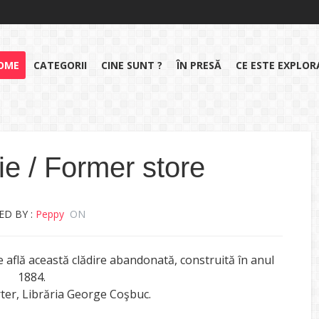
OME
CATEGORII
CINE SUNT ?
ÎN PRESĂ
CE ESTE EXPLO
rie / Former store
ED BY :
Peppy
ON
 află această clădire abandonată, construită în anul
1884.
arter, Librăria George Coşbuc.