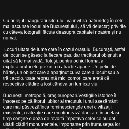
Cu prilejul inaugurarii site-ului, vă invit să pătrundeţi în cele
mai ascunse locuri ale Bucureştiului , să vă delectaţi privirile
cu câteva fotografii făcute deasupra capitalei noastre şi nu
numai.
Locuri uitate de lume care în cazul oraşului Bucureşti, astfel
de locuri se găsesc la fiecare pas, dar trecătorul obişnuit a
uitat să le mai vadă. Totuşi, pentru ochiul format al
exploratorului ele prezintă o atracţie aparte. Un petic de
hârtie, un obiect care a aparţinut cuiva care a locuit sau a
trăit acolo, toate reprezintă mici comori care arată că
respectiva clădire a fost cândva un furnicar viu.
Bucureşti, metropolă, oraş european.Vestigiile istorice îl
însoţesc pe călătorul iubitor al trecutului unui aşezământ
care mai păstreză înca reminescienţele unei civilizaţii
existente, civilizaţie care emoţionează dar care în acelaşi
timp conţine o doză de revoltă împotriva celor ce au dat
uitării clădiri monumentale, importante prin frumuseţea lor